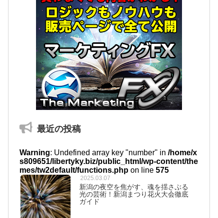
最近の投稿
Warning
: Undefined array key "number" in
/home/x
s809651/libertyky.biz/public_html/wp-content/the
mes/tw2default/functions.php
on line
575
2025.03.07
新潟の夜空を焦がす、魂を揺さぶる
光の芸術！新潟まつり花火大会徹底
ガイド