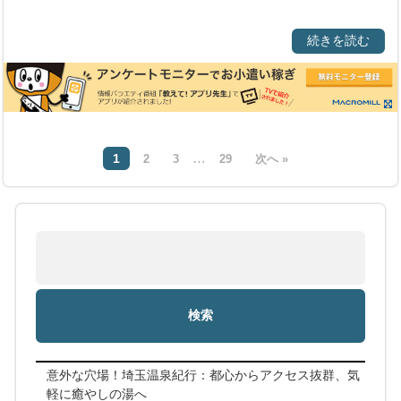
続きを読む
…
1
2
3
29
次へ »
意外な穴場！埼玉温泉紀行：都心からアクセス抜群、気
軽に癒やしの湯へ